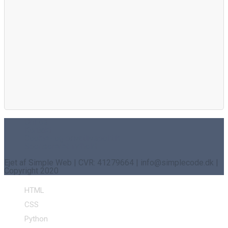
Om os
Kontakt
Cookie- og privatlivspolitik
Sponsoreret indhold
Ejet af Simple Web | CVR: 41279664 | info@simplecode.dk |
Copyright 2020
HTML
CSS
Python