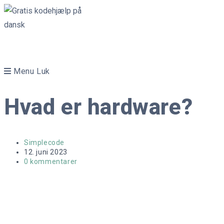
Skip
to
content
Menu
Luk
Hvad er hardware?
Post
Simplecode
author:
Post
12. juni 2023
published:
Post
0 kommentarer
comments: