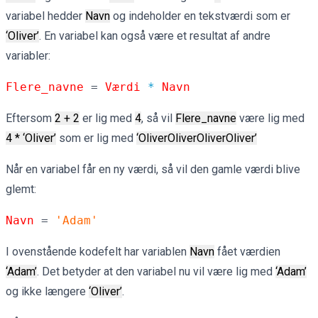
variabel hedder
Navn
og indeholder en tekstværdi som er
‘Oliver’
. En variabel kan også være et resultat af andre
variabler:
Flere_navne 
= 
Værdi
*
Navn
Eftersom
2 + 2
er lig med
4
, så vil
Flere_navne
være lig med
4 * ‘Oliver’
som er lig med
‘OliverOliverOliverOliver’
Når en variabel får en ny værdi, så vil den gamle værdi blive
glemt:
Navn 
= 
'Adam'
I ovenstående kodefelt har variablen
Navn
fået værdien
‘Adam’
. Det betyder at den variabel nu vil være lig med
‘Adam’
og ikke længere
‘Oliver’
.