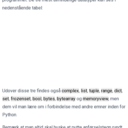
nedenstående tabel:
Udover disse tre findes også
complex
,
list
,
tuple
,
range
,
dict
,
set
,
frozenset
,
bool
,
bytes
,
bytearray
og
memoryview
, men
dem vil man lære om i forbindelse med andre emner inden for
Python.
Bemærk at man altid skal huske at putte anførselstegn rundt