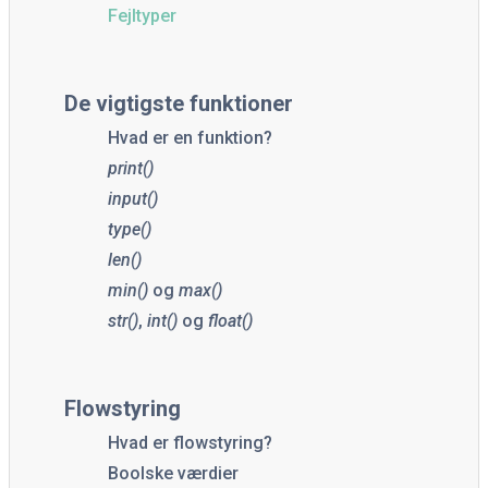
Fejltyper
De vigtigste funktioner
Hvad er en funktion?
print()
input()
type()
len()
min()
og
max()
str()
,
int()
og
float()
Flowstyring
Hvad er flowstyring?
Boolske værdier