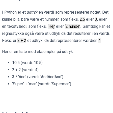
I Python er et
udtryk
en værdi som repræsenterer noget. Det
kunne b.la. bare være et nummer, som f.eks.
2.5
eller
3
, eller
en tekstværdi, som f.eks.
‘Hej’
eller
‘2 hunde’
. Samtidig kan et
regnestykke også være et udtryk da det resulterer i en værdi.
F.eks. er
2 + 2
et udtryk, da det repræsenterer værdien
4
.
Her er en liste med eksempler på udtryk:
10.5 (værdi: 10.5)
2 + 2 (værdi: 4)
3 * ‘And’ (værdi: ‘AndAndAnd’)
‘Super’ + ‘man’ (værdi: ‘Superman’)