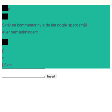
website
0
Skriv en kommentar hvis du har nogle spørgsmål
eller bemærkninger
x
(
)
x
|
Svar
Insert