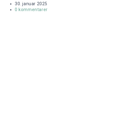
author:
Post
30. januar 2025
published:
Post
0 kommentarer
comments: