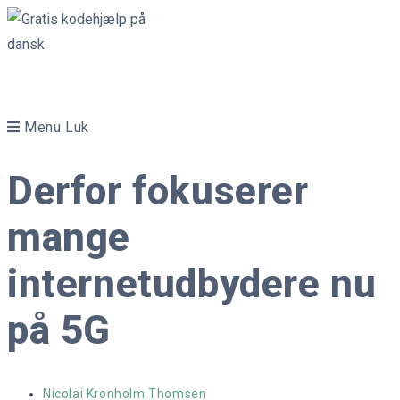
Skip
to
content
Menu
Luk
Derfor fokuserer
mange
internetudbydere nu
på 5G
Post
Nicolai Kronholm Thomsen