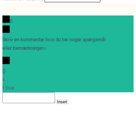
search
this
website
0
Skriv en kommentar hvis du har nogle spørgsmål
eller bemærkninger
x
(
)
x
|
Svar
Insert