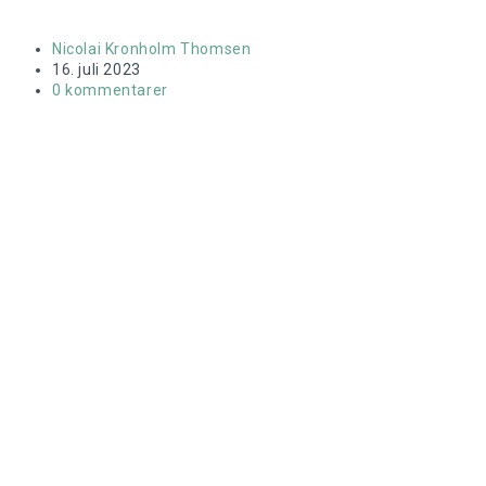
Post
Nicolai Kronholm Thomsen
author:
Post
16. juli 2023
published:
Post
0 kommentarer
comments: