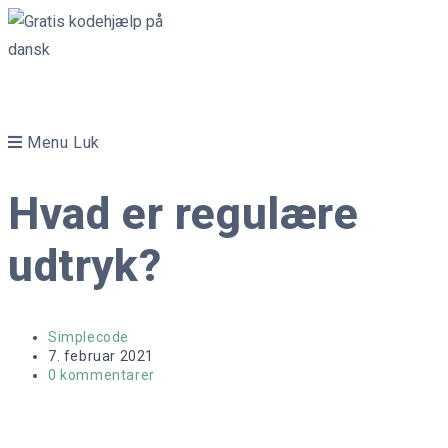
Skip
to
content
Menu
Luk
Hvad er regulære
udtryk?
Post
Simplecode
author:
Post
7. februar 2021
published:
Post
0 kommentarer
comments: