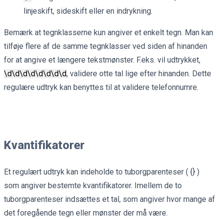
linjeskift, sideskift eller en indrykning.
Bemærk at tegnklasserne kun angiver et enkelt tegn. Man kan
tilføje flere af de samme tegnklasser ved siden af hinanden
for at angive et længere tekstmønster. F.eks. vil udtrykket,
\d
\d
\d
\d
\d
\d
\d
\d
, validere otte tal lige efter hinanden. Dette
regulære udtryk kan benyttes til at validere telefonnumre.
Kvantifikatorer
Et regulært udtryk kan indeholde to tuborgparenteser ( {} )
som angiver bestemte kvantifikatorer. Imellem de to
tuborgparenteser indsættes et tal, som angiver hvor mange af
det foregående tegn eller mønster der må være.