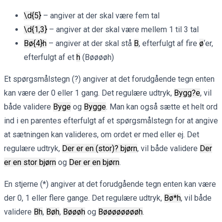
\d{5}
– angiver at der skal være fem tal
\d{1,3}
– angiver at der skal være mellem 1 til 3 tal
Bø{4}h
– angiver at der skal stå
B
, efterfulgt af fire
ø
‘er,
efterfulgt af et
h
(Bøøøøh)
Et spørgsmålstegn (?) angiver at det forudgående tegn enten
kan være der 0 eller 1 gang. Det regulære udtryk,
Bygg?e
, vil
både validere
Byge
og
Bygge
. Man kan også sætte et helt ord
ind i en parentes efterfulgt af et spørgsmålstegn for at angive
at sætningen kan valideres, om ordet er med eller ej. Det
regulære udtryk,
Der er en (stor)? bjørn
, vil både validere
Der
er en stor bjørn
og
Der er en bjørn
.
En stjerne (*) angiver at det forudgående tegn enten kan være
der 0, 1 eller flere gange. Det regulære udtryk,
Bø*h
, vil både
validere
Bh
,
Bøh
,
Bøøøh
og
Bøøøøøøøøh
.