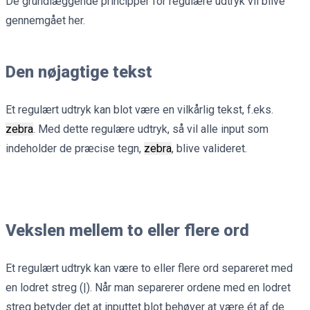
De grundlæggende principper for regulære udtryk vil blive
gennemgået her.
Den nøjagtige tekst
Et regulært udtryk kan blot være en vilkårlig tekst, f.eks.
zebra
. Med dette regulære udtryk, så vil alle input som
indeholder de præcise tegn,
zebra
, blive valideret.
Vekslen mellem to eller flere ord
Et regulært udtryk kan være to eller flere ord separeret med
en lodret streg (|). Når man separerer ordene med en lodret
streg betyder det at inputtet blot behøver at være ét af de