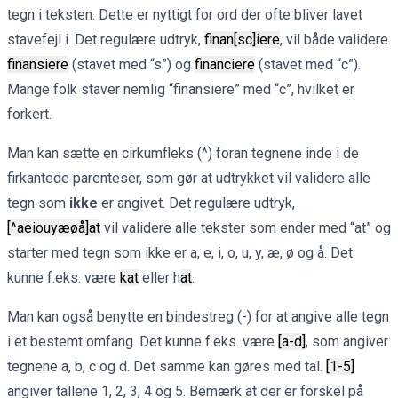
tegn i teksten. Dette er nyttigt for ord der ofte bliver lavet
stavefejl i. Det regulære udtryk,
finan[sc]iere
, vil både validere
finansiere
(stavet med “s”) og
financiere
(stavet med “c”).
Mange folk staver nemlig “finansiere” med “c”, hvilket er
forkert.
Man kan sætte en cirkumfleks (^) foran tegnene inde i de
firkantede parenteser, som gør at udtrykket vil validere alle
tegn som
ikke
er angivet. Det regulære udtryk,
[^aeiouyæøå]at
vil validere alle tekster som ender med “at” og
starter med tegn som ikke er a, e, i, o, u, y, æ, ø og å. Det
kunne f.eks. være
kat
eller h
at
.
Man kan også benytte en bindestreg (-) for at angive alle tegn
i et bestemt omfang. Det kunne f.eks. være
[a-d]
, som angiver
tegnene a, b, c og d. Det samme kan gøres med tal.
[1-5]
angiver tallene 1, 2, 3, 4 og 5. Bemærk at der er forskel på