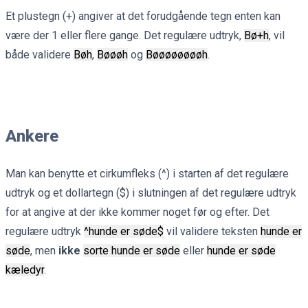
Et plustegn (+) angiver at det forudgående tegn enten kan
være der 1 eller flere gange. Det regulære udtryk,
Bø+h
, vil
både validere
Bøh
,
Bøøøh
og
Bøøøøøøøøh
.
Ankere
Man kan benytte et cirkumfleks (^) i starten af det regulære
udtryk og et dollartegn ($) i slutningen af det regulære udtryk
for at angive at der ikke kommer noget før og efter. Det
regulære udtryk
^hunde er søde$
vil validere teksten
hunde er
søde
, men
ikke
sorte hunde er søde
eller
hunde er søde
kæledyr
.