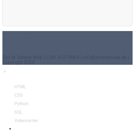
Om os
Kontakt
Cookie- og privatlivspolitik
Sponsoreret indhold
Ejet af Simple Web | CVR: 41279664 | info@simplecode.dk |
Copyright 2020
HTML
CSS
Python
SQL
Videncenter
Toggle