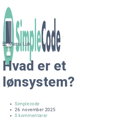
Skip
to
content
Menu
Luk
Hvad er et
lønsystem?
Post
Simplecode
author:
Post
26. november 2025
published:
Post
0 kommentarer
comments: