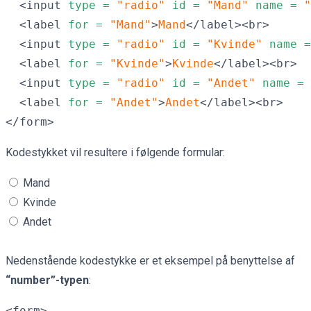
  <input 
type =
"radio"
id =
"Mand" 
name =
 "
  <label 
for =
"Mand"
>
Mand
</label><br>

  <input 
type =
"radio"
id =
"Kvinde" 
name =
  <label 
for =
"Kvinde"
>
Kvinde
</label><br>

  <input 
type =
"radio"
id =
"Andet" 
name =
 
  <label 
for =
"Andet"
>
Andet
</label><br> 

</form>
Kodestykket vil resultere i følgende formular:
Mand
Kvinde
Andet
sdfsdfsdf
fsdfsdfsdfsddfsdfsdfsdffsdffsdfsdffsdffsdfsdffs
Nedenstående kodestykke er et eksempel på benyttelse af
“number”-typen
:
<form>
