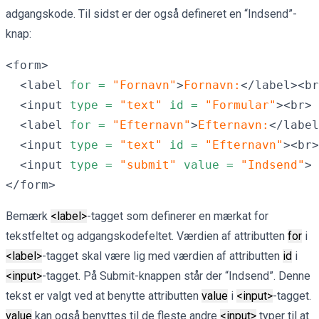
adgangskode. Til sidst er der også defineret en “Indsend”-
knap:
<form>

  <label 
for =
"Fornavn"
>
Fornavn:
</label><br
  <input 
type =
"text"
id =
"Formular"
><br>

  <label 
for =
"Efternavn"
>
Efternavn:
</label
  <input 
type =
"text"
id =
"Efternavn"
><br>

  <input 
type =
"submit"
value =
"Indsend"
>

</form>
Bemærk
<label>
-tagget som definerer en mærkat for
tekstfeltet og adgangskodefeltet. Værdien af attributten
for
i
<label>
-tagget skal være lig med værdien af attributten
id
i
<input>
-tagget. På Submit-knappen står der “Indsend”. Denne
tekst er valgt ved at benytte attributten
value
i
<input>
-tagget.
value
kan også benyttes til de fleste andre
<input>
typer til at