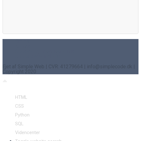
Om os
Kontakt
Cookie- og privatlivspolitik
Sponsoreret indhold
Ejet af Simple Web | CVR: 41279664 | info@simplecode.dk |
Copyright 2020
HTML
CSS
Python
SQL
Videncenter