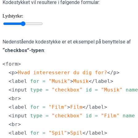
Kodestykket vil resultere i følgende formular:
Lydstyrke:
sdfsddfsdfsdffsdfsdfsdfsdffsdffsdfsdffsdffsdfsdffsdffsdfs
Nedenstående kodestykke er et eksempel på benyttelse af
“checkbox”-typen
:
<form>

  <p>
Hvad interesserer du dig for?
</p>

  <label 
for =
"Musik"
>
Musik
</label>

  <input 
type =
"checkbox"
id =
"Musik"
name
  <br>

  <label 
for =
"Film"
>
Film
</label> 

  <input 
type =
"checkbox"
id =
"Film"
name 
  <br>

  <label 
for =
"Spil"
>
Spil
</label> 
