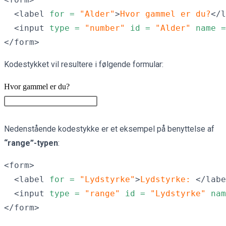
  <label 
for =
"Alder"
>
Hvor gammel er du?
</l
  <input 
type =
"number"
id =
"Alder" 
name =
</form>
Kodestykket vil resultere i følgende formular:
Hvor gammel er du?
asdfasdadfsdfsdffsdfsdfsdfsdffsdffsdfsdffsdffsdfsdffsdffs
Nedenstående kodestykke er et eksempel på benyttelse af
“range”-typen
:
<form>

  <label 
for =
"Lydstyrke"
>
Lydstyrke: 
</labe
  <input 
type =
"range"
id =
"Lydstyrke" 
nam
</form>