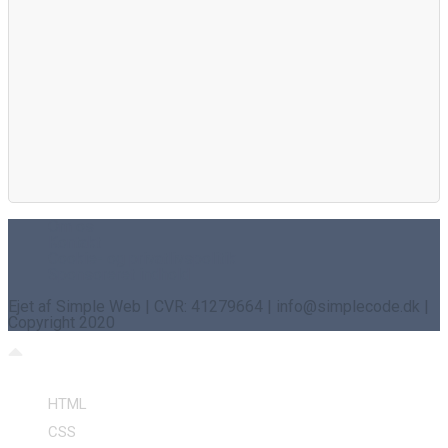
Om os
Kontakt
Cookie- og privatlivspolitik
Sponsoreret indhold
Ejet af Simple Web | CVR: 41279664 | info@simplecode.dk |
Copyright 2020
HTML
CSS