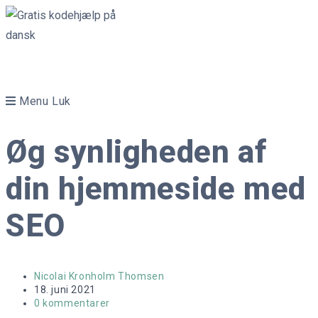
Skip
to
content
Menu
Luk
Øg synligheden af
din hjemmeside med
SEO
Post
Nicolai Kronholm Thomsen
author:
Post
18. juni 2021
published:
Post
0 kommentarer
comments: