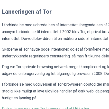
Lanceringen af Tor
I forbindelse med udbredelsen af internettet i begyndelsen af 
anonym forbindelse til internettet. I 2002 blev Tor, et privat 
internettet. Derved blev døren til en mørkere side af internettet
Skaberne af Tor havde gode intentioner, og et af formålene med 
undertrykkende regeringers censurering, så man frit kunne dele
Dog var Tors private browsing netværk meget kompliceret og k
udgav de en brugervenlig og let tilgængelig browser i 2008. De
I forbindelse med udgivelsen af Tor-browseren opstod der man
stadig ikke muligt at lave ulovlige handler på dark web, da pe
hurtigt en løsning på.
Du kan læse mere om Tor browser ved at klikke her.