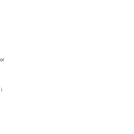
or
 i