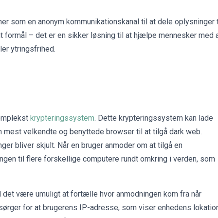
oner som en anonym kommunikationskanal til at dele oplysninger t
gt formål – det er en sikker løsning til at hjælpe mennesker med 
r ytringsfrihed.
komplekst
krypteringssystem
. Dette krypteringssystem kan lade
n mest velkendte og benyttede browser til at tilgå dark web.
er bliver skjult. Når en bruger anmoder om at tilgå en
gen til flere forskellige computere rundt omkring i verden, som
il det være umuligt at fortælle hvor anmodningen kom fra når
rger for at brugerens IP-adresse, som viser enhedens lokation