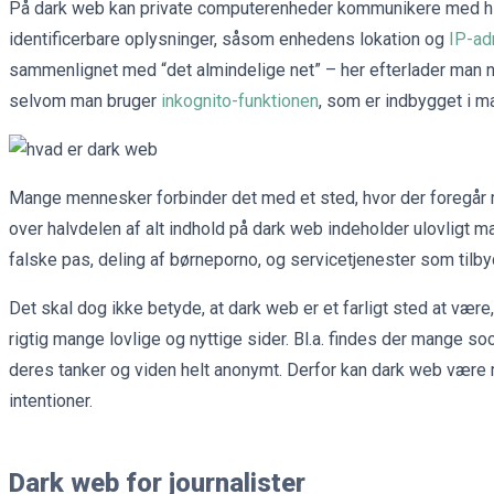
På dark web kan private computerenheder kommunikere med hin
identificerbare oplysninger, såsom enhedens lokation og
IP-ad
sammenlignet med “det almindelige net” – her efterlader man ne
selvom man bruger
inkognito-funktionen
, som er indbygget i 
Mange mennesker forbinder det med et sted, hvor der foregår meg
over halvdelen af alt indhold på dark web indeholder ulovligt ma
falske pas, deling af børneporno, og servicetjenester som tilb
Det skal dog ikke betyde, at dark web er et farligt sted at væ
rigtig mange lovlige og nyttige sider. Bl.a. findes der mange so
deres tanker og viden helt anonymt. Derfor kan dark web være 
intentioner.
Dark web for journalister