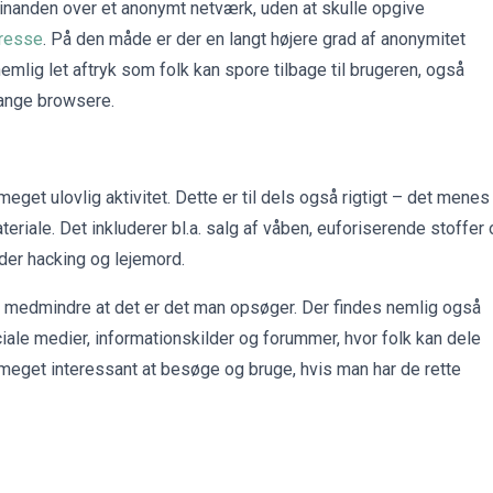
anden over et anonymt netværk, uden at skulle opgive
resse
. På den måde er der en langt højere grad af anonymitet
mlig let aftryk som folk kan spore tilbage til brugeren, også
mange browsere.
et ulovlig aktivitet. Dette er til dels også rigtigt – det menes
teriale. Det inkluderer bl.a. salg af våben, euforiserende stoffer
yder hacking og lejemord.
re, medmindre at det er det man opsøger. Der findes nemlig også
ciale medier, informationskilder og forummer, hvor folk kan dele
meget interessant at besøge og bruge, hvis man har de rette