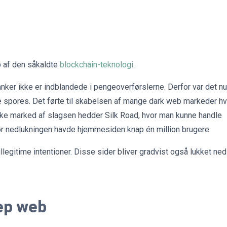
p af den såkaldte
blockchain-teknologi
.
anker ikke er indblandede i pengeoverførslerne. Derfor var det nu
ne spores. Det førte til skabelsen af mange dark web markeder hv
iske marked af slagsen hedder Silk Road, hvor man kunne handle
Før nedlukningen havde hjemmesiden knap én million brugere.
legitime intentioner. Disse sider bliver gradvist også lukket ned
ep web