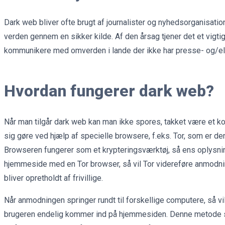
Dark web bliver ofte brugt af journalister og nyhedsorganisati
verden gennem en sikker kilde. Af den årsag tjener det et vigti
kommunikere med omverden i lande der ikke har presse- og/elle
Hvordan fungerer dark web?
Når man tilgår dark web kan man ikke spores, takket være et 
sig gøre ved hjælp af specielle browsere, f.eks. Tor, som er de
Browseren fungerer som et krypteringsværktøj, så ens oplysning
hjemmeside med en Tor browser, så vil Tor videreføre anmodnin
bliver opretholdt af frivillige.
Når anmodningen springer rundt til forskellige computere, så v
brugeren endelig kommer ind på hjemmesiden. Denne metode sø